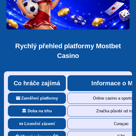
Rychlý přehled platformy Mostbet
Casino
Co hráče zajímá
Informace o Mo
🎰 Zaměření platformy
Online casino a sportov
🏛 Doba na trhu
Značka působí od rok
📜 Licenční zázemí
Curaçao