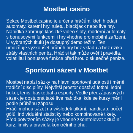
Mostbet casino
Sekce Mostbet casino je určena hráčům, kteří hledají
automaty, karetní hry, ruletu, blackjack nebo live hry.
Nabídka zahrnuje klasické video sloty, moderní automaty
s bonusovými funkcemi i hry vhodné pro mobilní zařízení.
U vybraných titulů je dostupný demo režim. Ten
umožňuje vyzkoušet průběh hry bez vkladu a bez rizika
ztráty vlastních peněz. Hráč si tak může ověřit pravidla,
volatilitu i bonusové funkce před hrou o skutečné peníze.
Sportovní sázení v Mostbet
Mostbet nabízí sázky na hlavní sportovní události i méně
tradiční disciplíny. Největší prostor dostává fotbal, lední
hokej, tenis, basketbal a esporty. Vedle předzápasových
sázek je dostupná také live nabídka, kde se kurzy mění
podle průběhu zápasu.
Hráči mohou sázet na výsledek utkání, handicap, počet
gólů, individuální statistiky nebo kombinované tikety.
Před potvrzením sázky je vhodné zkontrolovat aktuální
kurz, limity a pravidla konkrétního trhu.